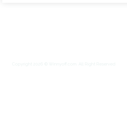
HOME
AUTO
BUSINESS
HEALTH
EDUCATION
FOOD
HOME IMPROVEMENT
SHOPPING
TECHNOLOGY
TRAVEL
CONTACT US
Copyright 2026 © Winnyoff.com. All Right Reserved