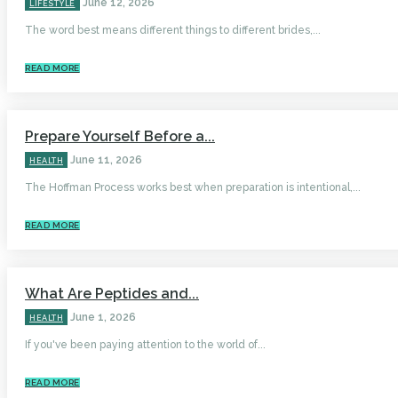
June 12, 2026
LIFESTYLE
The word best means different things to different brides,...
READ MORE
Prepare Yourself Before a...
June 11, 2026
HEALTH
The Hoffman Process works best when preparation is intentional,...
READ MORE
What Are Peptides and...
June 1, 2026
HEALTH
If you've been paying attention to the world of...
READ MORE