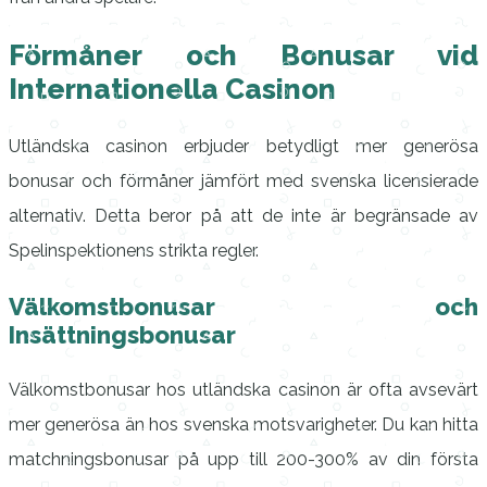
Förmåner och Bonusar vid
Internationella Casinon
Utländska casinon erbjuder betydligt mer generösa
bonusar och förmåner jämfört med svenska licensierade
alternativ. Detta beror på att de inte är begränsade av
Spelinspektionens strikta regler.
Välkomstbonusar och
Insättningsbonusar
Välkomstbonusar hos utländska casinon är ofta avsevärt
mer generösa än hos svenska motsvarigheter. Du kan hitta
matchningsbonusar på upp till 200-300% av din första