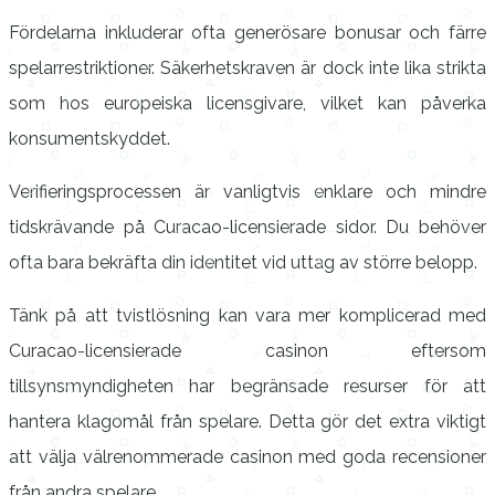
Fördelarna inkluderar ofta generösare bonusar och färre
spelarrestriktioner. Säkerhetskraven är dock inte lika strikta
som hos europeiska licensgivare, vilket kan påverka
konsumentskyddet.
Verifieringsprocessen är vanligtvis enklare och mindre
tidskrävande på Curacao-licensierade sidor. Du behöver
ofta bara bekräfta din identitet vid uttag av större belopp.
Tänk på att tvistlösning kan vara mer komplicerad med
Curacao-licensierade casinon eftersom
tillsynsmyndigheten har begränsade resurser för att
hantera klagomål från spelare. Detta gör det extra viktigt
att välja välrenommerade casinon med goda recensioner
från andra spelare.