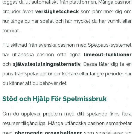
loggas du ut automatiskt från plattformen. Många casinon
erbjuder även
verklighetscheck
som påminner dig om
hur länge du har spelat och hur mycket du har vunnit eller
förlorat.
Till skillnad från svenska casinon med Spelpaus-systemet
har utländska casinon ofta egna
timeout-funktioner
och
självuteslutningsalternativ
. Dessa låter dig ta en
paus från spelandet under kortare eller längre perioder när
du känner att du behöver det.
Stöd och Hjälp För Spelmissbruk
Om du upplever problem med ditt spelande finns flera
resurser tillgängliga. Många utländska casinon samarbetar
med
oberoende organisationer
som specialiserar sig