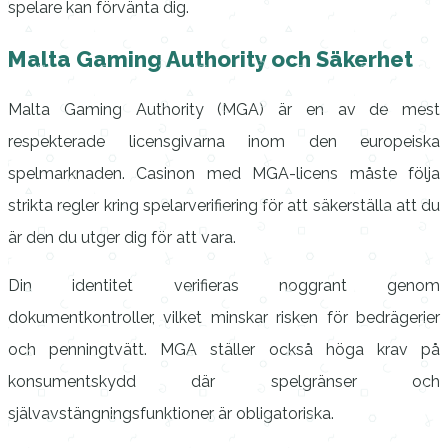
spelare kan förvänta dig.
Malta Gaming Authority och Säkerhet
Malta Gaming Authority (MGA) är en av de mest
respekterade licensgivarna inom den europeiska
spelmarknaden. Casinon med MGA-licens måste följa
strikta regler kring spelarverifiering för att säkerställa att du
är den du utger dig för att vara.
Din identitet verifieras noggrant genom
dokumentkontroller, vilket minskar risken för bedrägerier
och penningtvätt. MGA ställer också höga krav på
konsumentskydd där spelgränser och
självavstängningsfunktioner är obligatoriska.