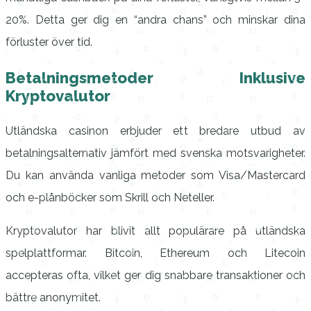
20%. Detta ger dig en “andra chans” och minskar dina
förluster över tid.
Betalningsmetoder Inklusive
Kryptovalutor
Utländska casinon erbjuder ett bredare utbud av
betalningsalternativ jämfört med svenska motsvarigheter.
Du kan använda vanliga metoder som Visa/Mastercard
och e-plånböcker som Skrill och Neteller.
Kryptovalutor har blivit allt populärare på utländska
spelplattformar. Bitcoin, Ethereum och Litecoin
accepteras ofta, vilket ger dig snabbare transaktioner och
bättre anonymitet.