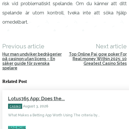
risk vid problematiskt spelande. Om du känner att ditt
spelande är utom kontroll, tveka inte att söka hjälp
omedelbart.
Previous article
Next article
Hur man undviker bedrägerier
Top Online Pai gow poker For
på casinon utan licens – En
Real money Within 2025: 10
säker guide för svenska
Greatest Casino Sites
spelare
Related Post
Lotus365 App: Does the...
August 3, 2026
CASINO
What Makes a Betting App Worth Using The criteria by...
READ MORE